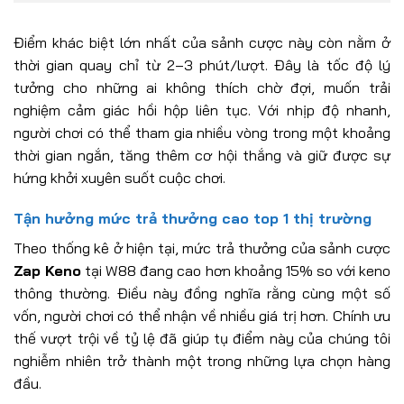
Điểm khác biệt lớn nhất của sảnh cược này còn nằm ở
thời gian quay chỉ từ 2–3 phút/lượt. Đây là tốc độ lý
tưởng cho những ai không thích chờ đợi, muốn trải
nghiệm cảm giác hồi hộp liên tục. Với nhịp độ nhanh,
người chơi có thể tham gia nhiều vòng trong một khoảng
thời gian ngắn, tăng thêm cơ hội thắng và giữ được sự
hứng khởi xuyên suốt cuộc chơi.
Tận hưởng mức trả thưởng cao top 1 thị trường
Theo thống kê ở hiện tại, mức trả thưởng của sảnh cược
Zap Keno
tại W88 đang cao hơn khoảng 15% so với keno
thông thường. Điều này đồng nghĩa rằng cùng một số
vốn, người chơi có thể nhận về nhiều giá trị hơn. Chính ưu
thế vượt trội về tỷ lệ đã giúp tụ điểm này của chúng tôi
nghiễm nhiên trở thành một trong những lựa chọn hàng
đầu.