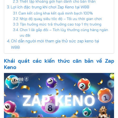
Thiết lập khoảng giới hạn dành cho bản thân
Lợi ích đặc trưng khi chơi Zap Keno tại W88
Cam kết công khai kết quả minh bạch 100%
Nhịp độ quay siêu tốc độ – Tối ưu thời gian chơi
Tận hưởng mức trả thưởng cao top 1 thị trường
Chơi 1 lãi gấp đôi – Tích lũy thưởng cùng hàng ngàn
ưu đãi
Chỉ dẫn người mới tham gia thử sức zap keno tại
W88
Khái quát các kiến thức căn bản về Zap
Keno