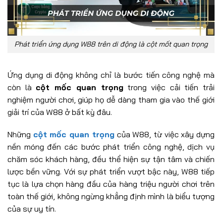
Phát triển ứng dụng W88 trên di động là cột mốt quan trọng
Ứng dụng di động không chỉ là bước tiến công nghệ mà
còn là
cột mốc quan trọng
trong việc cải tiến trải
nghiệm người chơi, giúp họ dễ dàng tham gia vào thế giới
giải trí của W88 ở bất kỳ đâu.
Những
cột mốc quan trọng
của W88, từ việc xây dựng
nền móng đến các bước phát triển công nghệ, dịch vụ
chăm sóc khách hàng, đều thể hiện sự tận tâm và chiến
lược bền vững. Với sự phát triển vượt bậc này, W88 tiếp
tục là lựa chọn hàng đầu của hàng triệu người chơi trên
toàn thế giới, không ngừng khẳng định mình là biểu tượng
của sự uy tín.