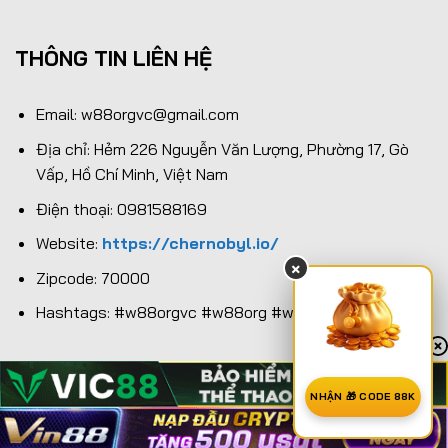
THÔNG TIN LIÊN HỆ
Email:
w88orgvc@gmail.com
Địa chỉ: Hẻm 226 Nguyễn Văn Lượng, Phường 17, Gò
Vấp, Hồ Chí Minh, Việt Nam
Điện thoại: 0981588169
Website:
https://chernobyl.io/
×
Zipcode: 70000
Hashtags: #w88orgvc #w88org #w88
NHẬN 🎁 CODE 88K
Copyright 2026 ©
W88