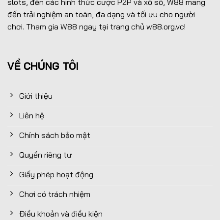
slots, đến các hình thức cược P2P và xổ số, W88 mang
đến trải nghiệm an toàn, đa dạng và tối ưu cho người
chơi. Tham gia W88 ngay tại trang chủ w88.org.vc!
VỀ CHÚNG TÔI
Giới thiệu
Liên hệ
Chính sách bảo mật
Quyền riêng tư
Giấy phép hoạt động
Chơi có trách nhiệm
Điều khoản và điều kiện