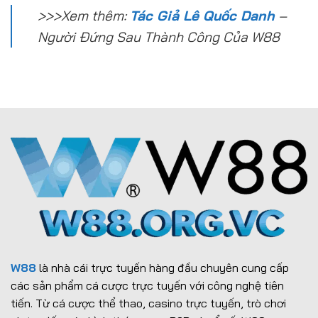
>>>Xem thêm:
Tác Giả Lê Quốc Danh
–
Người Đứng Sau Thành Công Của W88
W88
là nhà cái trực tuyến hàng đầu chuyên cung cấp
các sản phẩm cá cược trực tuyến với công nghệ tiên
tiến. Từ cá cược thể thao, casino trực tuyến, trò chơi