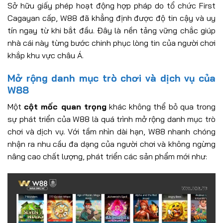
Sở hữu giấy phép hoạt động hợp pháp do tổ chức First
Cagayan cấp, W88 đã khẳng định được độ tin cậy và uy
tín ngay từ khi bắt đầu. Đây là nền tảng vững chắc giúp
nhà cái này từng bước chinh phục lòng tin của người chơi
khắp khu vực châu Á.
Mở rộng danh mục trò chơi và dịch vụ của
W88
Một
cột mốc quan trọng
khác không thể bỏ qua trong
sự phát triển của W88 là quá trình mở rộng danh mục trò
chơi và dịch vụ. Với tầm nhìn dài hạn, W88 nhanh chóng
nhận ra nhu cầu đa dạng của người chơi và không ngừng
nâng cao chất lượng, phát triển các sản phẩm mới như: