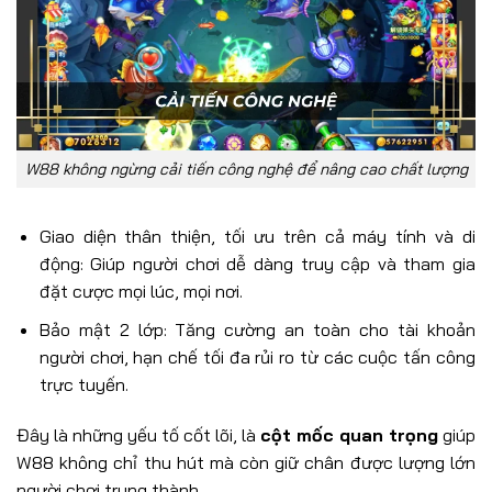
W88 không ngừng cải tiến công nghệ để nâng cao chất lượng
Giao diện thân thiện, tối ưu trên cả máy tính và di
động: Giúp người chơi dễ dàng truy cập và tham gia
đặt cược mọi lúc, mọi nơi.
Bảo mật 2 lớp: Tăng cường an toàn cho tài khoản
người chơi, hạn chế tối đa rủi ro từ các cuộc tấn công
trực tuyến.
Đây là những yếu tố cốt lõi, là
cột mốc quan trọng
giúp
W88 không chỉ thu hút mà còn giữ chân được lượng lớn
người chơi trung thành.