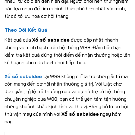
nhau, từ cổ điển đến hiện đại. Người chơi nên thử nghiệm
các lựa chọn để tìm ra hình thức phù hợp nhất với mình,
từ đó tối ưu hóa cơ hội thắng.
Theo Dõi Kết Quả
Kết quả của
Xổ số sabaidee
được cập nhật nhanh
chóng và minh bạch trên hệ thống W88. Đảm bảo bạn
kiểm tra kết quả đúng thời điểm để nhận thưởng hoặc lên
kế hoạch cho các lượt chơi tiếp theo.
Xổ số sabaidee
tại W88 không chỉ là trò chơi giải trí mà
còn mang đến cơ hội nhận thưởng giá trị. Với luật chơi
đơn giản, tỷ lệ trả thưởng cao và sự hỗ trợ từ hệ thống
chuyên nghiệp của W88, bạn có thể yên tâm tận hưởng
những khoảnh khắc kịch tính và thú vị. Đừng bỏ lỡ cơ hội
thử vận may của mình với
Xổ số sabaidee
ngay hôm
nay!