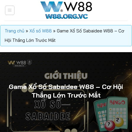
Chuyển
đến
nội
dung
Trang chủ
»
Xổ số W88
»
Game Xổ Số Sabaidee W88 – Cơ
Hội Thắng Lớn Trước Mắt
Game Xổ Số Sabaidee W88 – Cơ Hội
Thắng Lớn Trước Mắt