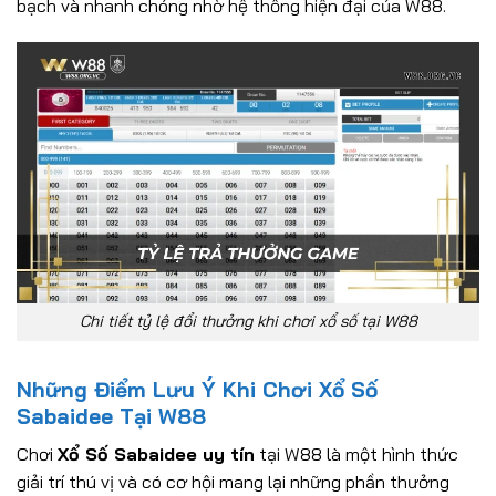
bạch và nhanh chóng nhờ hệ thống hiện đại của W88.
Chi tiết tỷ lệ đổi thưởng khi chơi xổ số tại W88
Những Điểm Lưu Ý Khi Chơi Xổ Số
Sabaidee Tại W88
Chơi
Xổ Số Sabaidee uy tín
tại W88 là một hình thức
giải trí thú vị và có cơ hội mang lại những phần thưởng