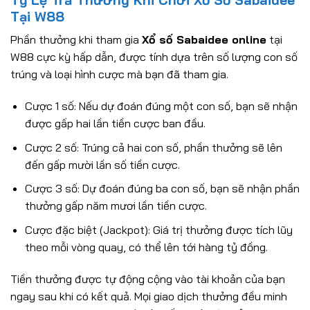
Tại W88
Phần thưởng khi tham gia
Xổ số Sabaidee online
tại
W88 cực kỳ hấp dẫn, được tính dựa trên số lượng con số
trúng và loại hình cược mà bạn đã tham gia.
Cược 1 số: Nếu dự đoán đúng một con số, bạn sẽ nhận
được gấp hai lần tiền cược ban đầu.
Cược 2 số: Trúng cả hai con số, phần thưởng sẽ lên
đến gấp mười lần số tiền cược.
Cược 3 số: Dự đoán đúng ba con số, bạn sẽ nhận phần
thưởng gấp năm mươi lần tiền cược.
Cược đặc biệt (Jackpot): Giá trị thưởng được tích lũy
theo mỗi vòng quay, có thể lên tới hàng tỷ đồng.
Tiền thưởng được tự động cộng vào tài khoản của bạn
ngay sau khi có kết quả. Mọi giao dịch thưởng đều minh