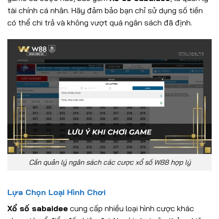
tài chính cá nhân. Hãy đảm bảo bạn chỉ sử dụng số tiền
có thể chi trả và không vượt quá ngân sách đã định.
Cần quản lý ngân sách các cược xổ số W88 hợp lý
Lựa Chọn Loại Hình Chơi
Xổ số sabaidee
cung cấp nhiều loại hình cược khác