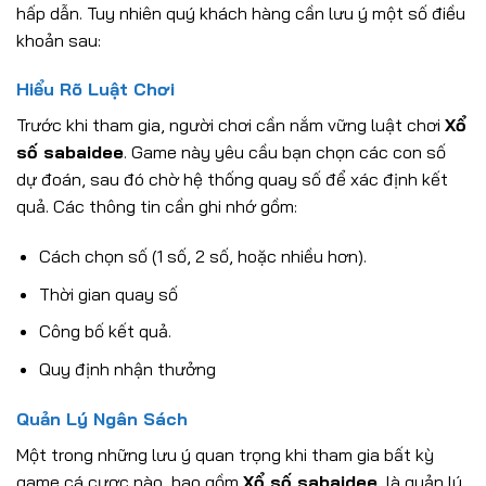
hấp dẫn. Tuy nhiên quý khách hàng cần lưu ý một số điều
khoản sau:
Hiểu Rõ Luật Chơi
Trước khi tham gia, người chơi cần nắm vững luật chơi
Xổ
số sabaidee
. Game này yêu cầu bạn chọn các con số
dự đoán, sau đó chờ hệ thống quay số để xác định kết
quả. Các thông tin cần ghi nhớ gồm:
Cách chọn số (1 số, 2 số, hoặc nhiều hơn).
Thời gian quay số
Công bố kết quả.
Quy định nhận thưởng
Quản Lý Ngân Sách
Một trong những lưu ý quan trọng khi tham gia bất kỳ
game cá cược nào, bao gồm
Xổ số sabaidee
, là quản lý