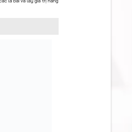
c lá bài và lấy giá trị hàng