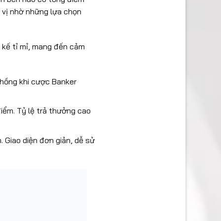
 vị nhờ những lựa chọn
 kế tỉ mỉ, mang đến cảm
 hồng khi cược Banker
điểm. Tỷ lệ trả thưởng cao
. Giao diện đơn giản, dễ sử