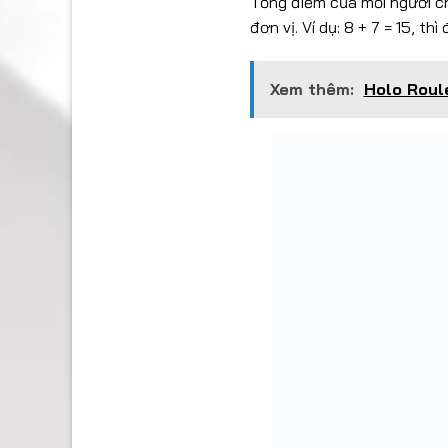
Tổng điểm của mỗi người chơ
đơn vị. Ví dụ: 8 + 7 = 15, thì 
Xem thêm:
Holo Roul