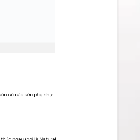
 còn có các kèo phụ như
thúc ngay (gọi là Natural