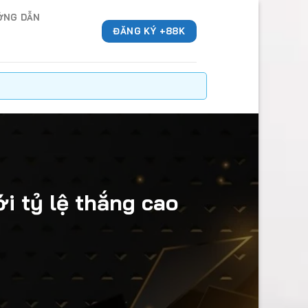
ỚNG DẪN
ĐĂNG KÝ +88K
i tỷ lệ thắng cao