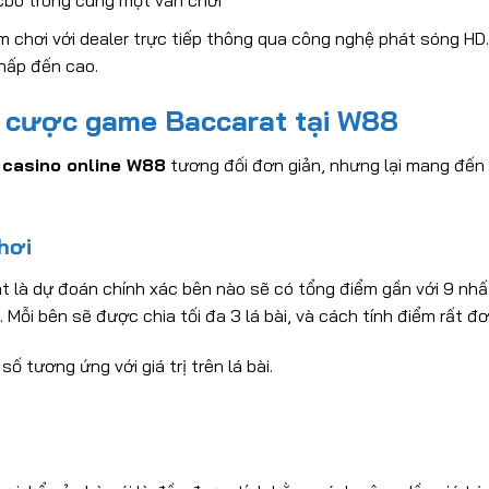
cbo trong cùng một ván chơi
ệm chơi với dealer trực tiếp thông qua công nghệ phát sóng HD
hấp đến cao.
á cược game Baccarat tại W88
i
casino online W88
tương đối đơn giản, nhưng lại mang đến 
hơi
 là dự đoán chính xác bên nào sẽ có tổng điểm gần với 9 nhất
. Mỗi bên sẽ được chia tối đa 3 lá bài, và cách tính điểm rất đơ
số tương ứng với giá trị trên lá bài.
.