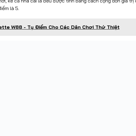
i, kể cả nhà cái là đều được tính bằng cách cộng dồn giá trị cá
điểm là 5.
ette W88 - Tụ Điểm Cho Các Dân Chơi Thứ Thiệt