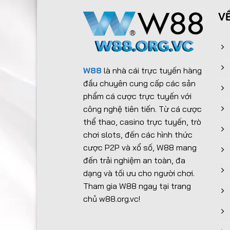
V
W88
là nhà cái trực tuyến hàng
đầu chuyên cung cấp các sản
phẩm cá cược trực tuyến với
công nghệ tiên tiến. Từ cá cược
thể thao, casino trực tuyến, trò
chơi slots, đến các hình thức
cược P2P và xổ số, W88 mang
đến trải nghiệm an toàn, đa
dạng và tối ưu cho người chơi.
Tham gia W88 ngay tại trang
chủ w88.org.vc!