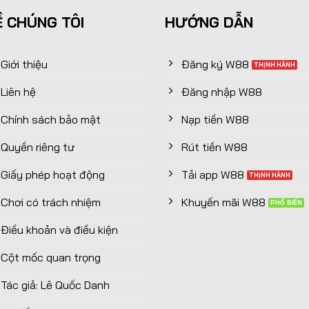
Ề CHÚNG TÔI
HƯỚNG DẪN
Giới thiệu
Đăng ký W88
Liên hệ
Đăng nhập W88
Chính sách bảo mật
Nạp tiền W88
Quyền riêng tư
Rút tiền W88
Giấy phép hoạt động
Tải app W88
Chơi có trách nhiệm
Khuyến mãi W88
Điều khoản và điều kiện
Cột mốc quan trọng
Tác giả: Lê Quốc Danh