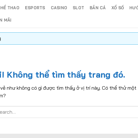
THỂ THAO
ESPORTS
CASINO
SLOT
BẮN CÁ
XỔ SỐ
HƯ
N MÃI
g
i! Không thể tìm thấy trang đó.
vẻ như không có gì được tìm thấy ở vị trí này. Có thể thử một 
ếm?